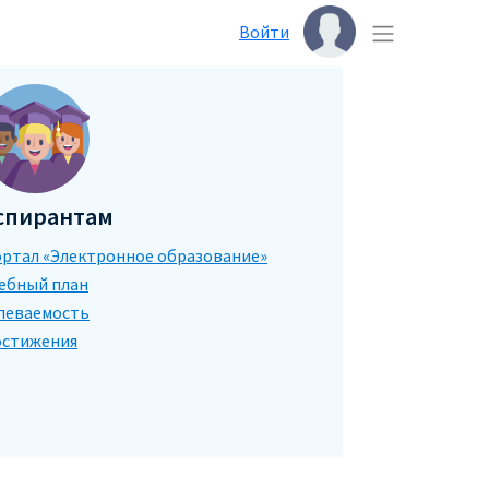
Войти
спирантам
ртал «Электронное образование»
ебный план
певаемость
стижения