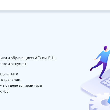
ки и обучающиеся АГУ им. В. Н.
еском отпуске):
м деканате
м отделении
– в отделе аспирантуры
. 408